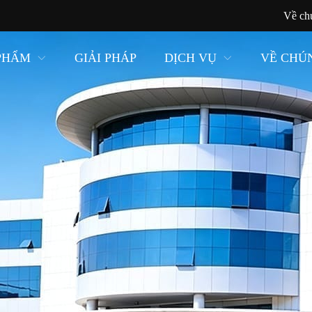
Về ch
PHẨM
GIẢI PHÁP
DỊCH VỤ
VỀ CHÚ