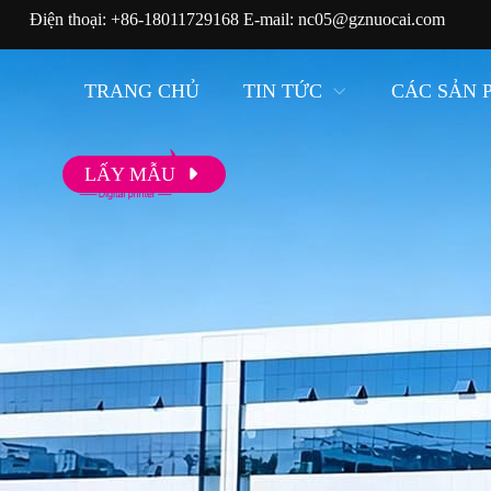
Điện thoại:
+86-18011729168
E-mail:
nc05@gznuocai.com
TRANG CHỦ
TIN TỨC
CÁC SẢN 
LẤY MẪU