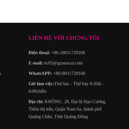
LIÊN HỆ VỚI CHÚNG TÔI
Điện thoại:
+86-18011729168
E-mail:
nc05@gznuocai.com
n
WhatsAPP:
+8618011729168
Giờ làm việc:
Thứ hai – Thứ bảy 8:30là –
6:00chiều
Địa chỉ
: KHÔNG. 28, Đại lộ Hạo Cương,
Thêm thị trấn, Quận Nam Sa, thành phố
Quảng Châu, Tỉnh Quảng Đông