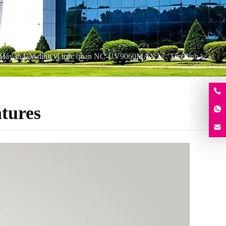
Máy in UV định vị trực quan NC-UV9060MAX
Tệp đính kèm
tures