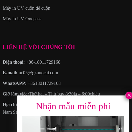
Máy in UV cuộn để cuộn
Máy in UV Onepass
LIÊN HỆ VỚI CHÚNG TÔI
Điện thoại:
+86-18011729168
E-mail:
nc05@gznuocai.com
WhatsAPP:
+8618011729168
Giờ làm việc:
Thứ hai – Thứ bảy 8:30là – 6:00chiều
Địa chỉ
: KHÔNG. 28, Đại lộ Hạo Cương, Thêm thị trấn, Quận
Nam Sa, thành phố Quảng Châu, Tỉnh Quảng Đông