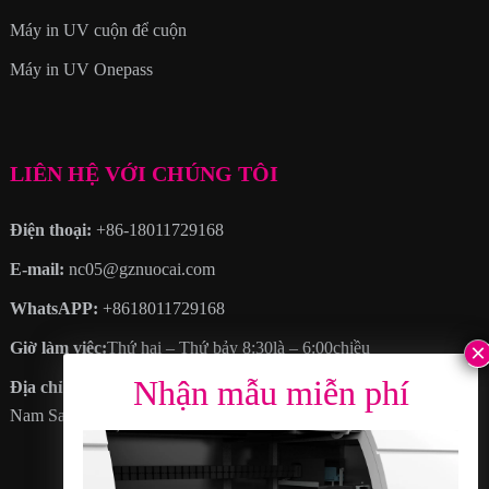
Máy in UV cuộn để cuộn
Máy in UV Onepass
LIÊN HỆ VỚI CHÚNG TÔI
Điện thoại:
+86-18011729168
E-mail:
nc05@gznuocai.com
WhatsAPP:
+8618011729168
Giờ làm việc:
Thứ hai – Thứ bảy 8:30là – 6:00chiều
Địa chỉ
: KHÔNG. 28, Đại lộ Hạo Cương, Thêm thị trấn, Quận
Nam Sa, thành phố Quảng Châu, Tỉnh Quảng Đông