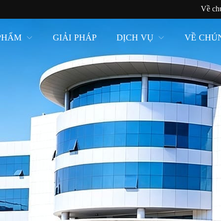
Về ch
PHẨM
GIẢI PHÁP
DỊCH VỤ
VỀ CHÚ