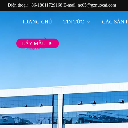
Điện thoại:
+86-18011729168
E-mail:
nc05@gznuocai.com
TRANG CHỦ
TIN TỨC
CÁC SẢN 
LẤY MẪU