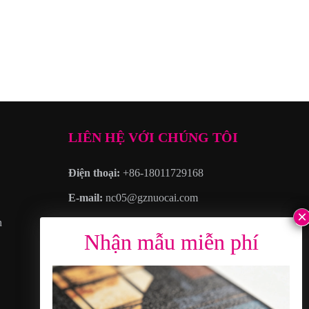
LIÊN HỆ VỚI CHÚNG TÔI
Điện thoại:
+86-18011729168
E-mail:
nc05@gznuocai.com
n
WhatsAPP:
+8618011729168
Giờ làm việc:
Thứ hai – Thứ bảy 8:30là –
6:00chiều
Địa chỉ
: KHÔNG. 28, Đại lộ Hạo Cương,
Thêm thị trấn, Quận Nam Sa, thành phố