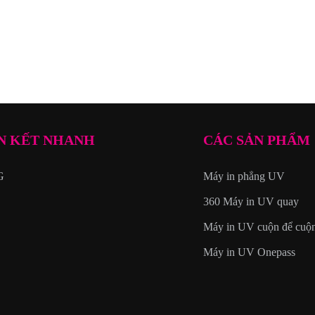
N KẾT NHANH
CÁC SẢN PHẨM
G
Máy in phẳng UV
360 Máy in UV quay
Máy in UV cuộn để cuộ
Máy in UV Onepass