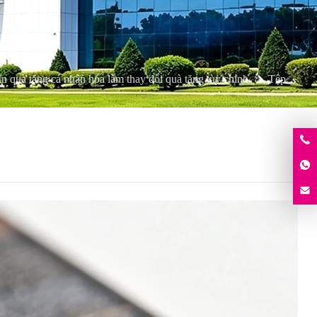
In quà tặng cá nhân hóa làm thay đổi quà tặng tùy chỉnh
Tệp đính kèm