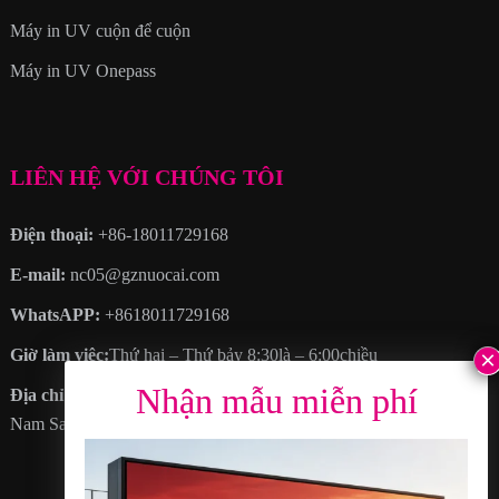
Máy in UV cuộn để cuộn
Máy in UV Onepass
LIÊN HỆ VỚI CHÚNG TÔI
Điện thoại:
+86-18011729168
E-mail:
nc05@gznuocai.com
WhatsAPP:
+8618011729168
Giờ làm việc:
Thứ hai – Thứ bảy 8:30là – 6:00chiều
Địa chỉ
: KHÔNG. 28, Đại lộ Hạo Cương, Thêm thị trấn, Quận
Nam Sa, thành phố Quảng Châu, Tỉnh Quảng Đông