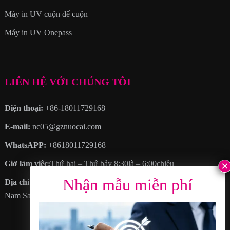
Máy in UV cuộn để cuộn
Máy in UV Onepass
LIÊN HỆ VỚI CHÚNG TÔI
Điện thoại:
+86-18011729168
E-mail:
nc05@gznuocai.com
WhatsAPP:
+8618011729168
Giờ làm việc:
Thứ hai – Thứ bảy 8:30là – 6:00chiều
Địa chỉ
: KHÔNG. 28, Đại lộ Hạo Cương, Thêm thị trấn, Quận
Nam Sa, thành phố Quảng Châu, Tỉnh Quảng Đông