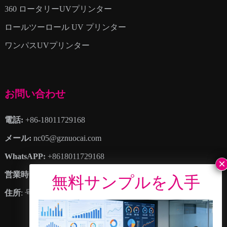
360 ロータリーUVプリンター
ロールツーロール UV プリンター
ワンパスUVプリンター
お問い合わせ
電話:
+86-18011729168
メール:
nc05@gznuocai.com
WhatsAPP:
+8618011729168
営業時間:
月曜日 – 土曜日 8:30午前 – 6:00午後
住所
: 号. 28, 豪崗大道, 大崗鎮, 南沙区, 広州市, 広東省