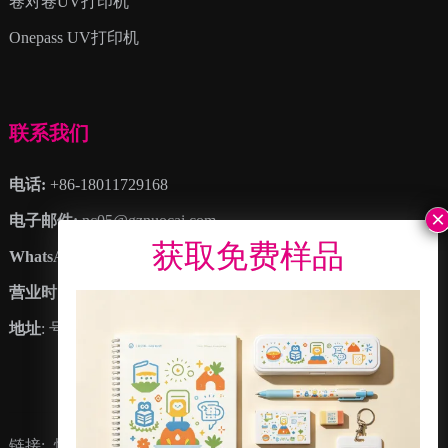
卷对卷UV打印机
Onepass UV打印机
联系我们
电话:
+86-18011729168
电子邮件:
nc05@gznuocai.com
WhatsApp:
+8618011729168
营业时间:
周一 – 周六 8:30上午 – 6:00下午
地址
: 号. 28, 豪岗大道, 大岗镇, 南沙区, 广州市, 广东省
链接:
快乐色彩
墨线
诺彩视频