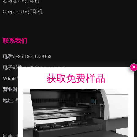
卷对卷UV打印机
Onepass UV打印机
联系我们
电话:
+86-18011729168
电子邮件:
nc05@gznuocai.com
WhatsApp:
+8618011729168
营业时间:
周一 – 周六 8:30上午 – 6:00下午
地址
: 号. 28, 豪岗大道, 大岗镇, 南沙区, 广州市, 广东省
链接:
快乐色彩
墨线
诺彩视频