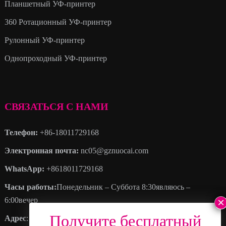
Планшетный УФ-принтер
360 Ротационный УФ-принтер
Рулонный УФ-принтер
Однопроходный УФ-принтер
СВЯЗАТЬСЯ С НАМИ
Телефон:
+86-18011729168
Электронная почта:
nc05@gznuocai.com
WhatsApp:
+8618011729168
Часы работы:
Понедельник – Суббота 8:30являюсь –
6:00вечер
Адрес
: Нет. 28, Хаоган Авеню, Больше городов, Наньшаский