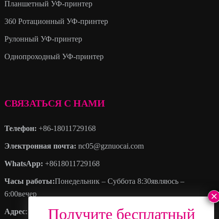
Планшетный УФ-принтер
360 Ротационный УФ-принтер
Рулонный УФ-принтер
Однопроходный УФ-принтер
СВЯЗАТЬСЯ С НАМИ
Телефон:
+86-18011729168
Электронная почта:
nc05@gznuocai.com
WhatsApp:
+8618011729168
Часы работы:
Понедельник – Суббота 8:30являюсь –
6:00вечер
Адрес
: Нет. 28, Хаоган Авеню, Больше городов, Наньшаский