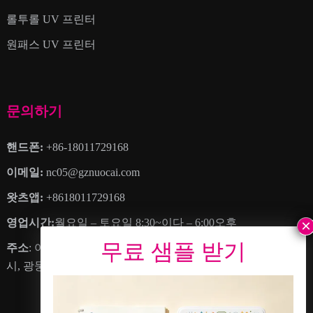
롤투롤 UV 프린터
원패스 UV 프린터
문의하기
핸드폰:
+86-18011729168
이메일:
nc05@gznuocai.com
왓츠앱:
+8618011729168
영업시간:
월요일 – 토요일 8:30~이다 – 6:00오후
주소
: 아니요. 28, 하오강 애비뉴, 더 많은 마을, 난사구, 광저우
시, 광둥성