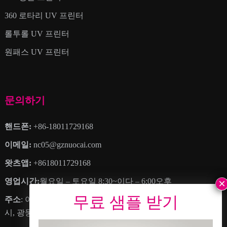
360 로타리 UV 프린터
롤투롤 UV 프린터
원패스 UV 프린터
문의하기
핸드폰:
+86-18011729168
이메일:
nc05@gznuocai.com
왓츠앱:
+8618011729168
영업시간:
월요일 – 토요일 8:30~이다 – 6:00오후
주소
: 아니요. 28, 하오강 애비뉴, 더 많은 마을, 난사구, 광저우
시, 광둥성