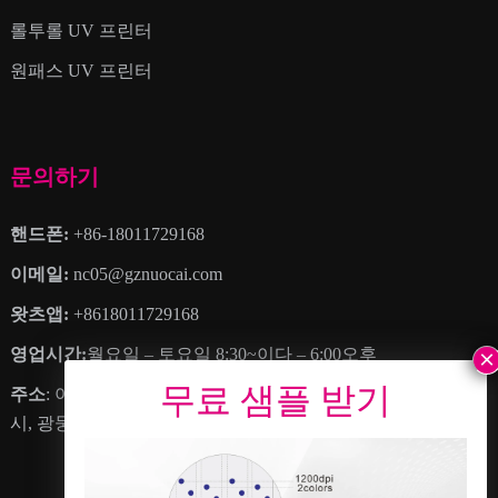
롤투롤 UV 프린터
원패스 UV 프린터
문의하기
핸드폰:
+86-18011729168
이메일:
nc05@gznuocai.com
왓츠앱:
+8618011729168
영업시간:
월요일 – 토요일 8:30~이다 – 6:00오후
주소
: 아니요. 28, 하오강 애비뉴, 더 많은 마을, 난사구, 광저우
시, 광둥성