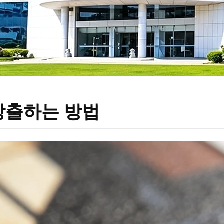
창출하는 방법