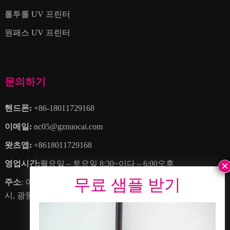
롤투롤 UV 프린터
원패스 UV 프린터
문의하기
핸드폰:
+86-18011729168
이메일:
nc05@gznuocai.com
왓츠앱:
+8618011729168
영업시간:
월요일 – 토요일 8:30~이다 – 6:00오후
주소
: 아니요. 28, 하오강 애비뉴, 더 많은 마을, 난사구, 광저우
시, 광둥성