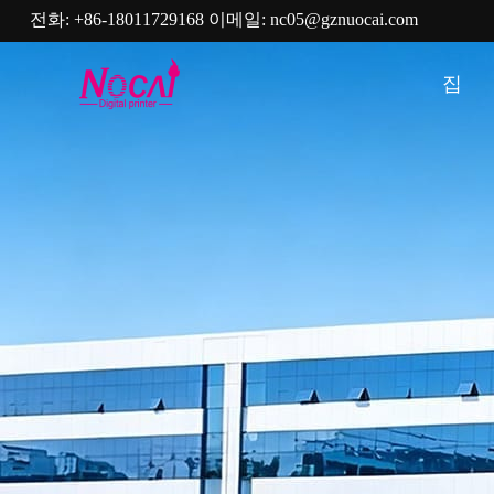
전화:
+86-18011729168
이메일:
nc05@gznuocai.com
집