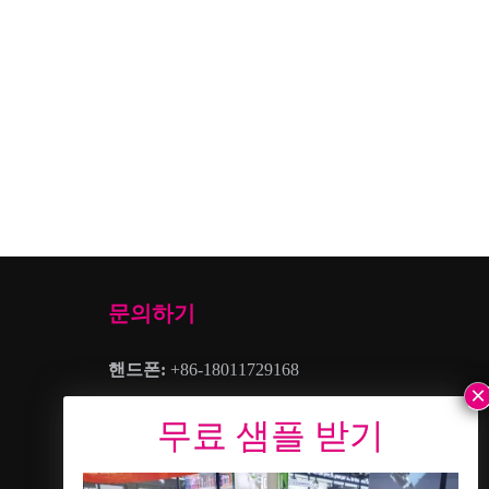
문의하기
핸드폰:
+86-18011729168
터
이메일:
nc05@gznuocai.com
왓츠앱:
+8618011729168
영업시간:
월요일 – 토요일 8:30~이다 –