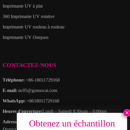
Imprimante UV à plat
360 Imprimante UV rotative
Imprimante UV rouleau à rouleau
Imprimante UV Onepass
CONTACTEZ-NOUS
Téléphone:
+86-18011729168
E-mail:
nc05@gznuocai.com
WhatsApp:
+8618011729168
Heures d'ouverture:
Lundi – Samedi 8:30suis – 6:00pm
Adresse
: Non. 28, Avenue Haogang, Plus de villes, Nansha
District, Ville de Canton, Province du Guangdong