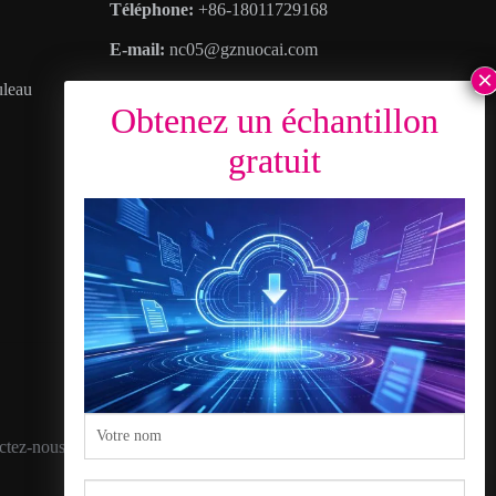
Téléphone:
+86-18011729168
E-mail:
nc05@gznuocai.com
uleau
WhatsApp:
+8618011729168
Heures d'ouverture:
Lundi – Samedi
8:30suis – 6:00pm
Adresse
: Non. 28, Avenue Haogang, Plus de
villes, Nansha District, Ville de Canton,
Province du Guangdong
ctez-nous
politique de confidentialité
Plan du site