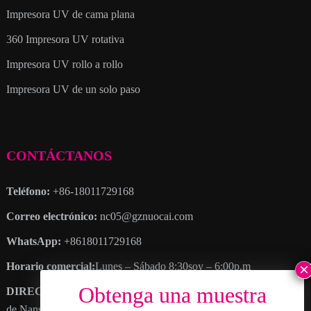
Impresora UV de cama plana
360 Impresora UV rotativa
Impresora UV rollo a rollo
Impresora UV de un solo paso
CONTÁCTANOS
Teléfono:
+86-18011729168
Correo electrónico:
nc05@gznuocai.com
WhatsApp:
+8618011729168
Horario comercial:
Lunes – Sábado 8:30soy – 6:00p.m
DIRECCIÓN
: No. 28, Avenida Haogang, Más ciudades, Distrito
de Nansha, ciudad de cantón, Provincia de Guangdong