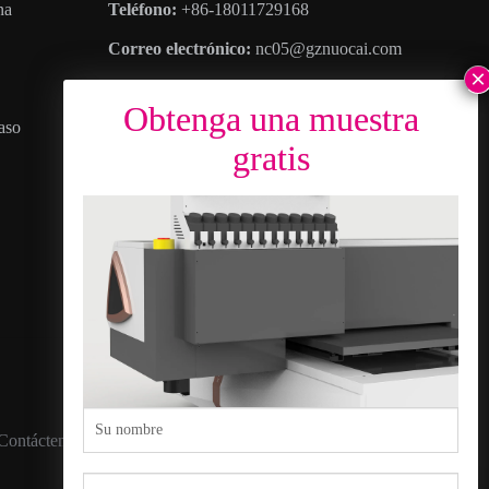
na
Teléfono:
+86-18011729168
Correo electrónico:
nc05@gznuocai.com
WhatsApp:
+8618011729168
aso
Horario comercial:
Lunes – Sábado 8:30soy
– 6:00p.m
DIRECCIÓN
: No. 28, Avenida Haogang,
Más ciudades, Distrito de Nansha, ciudad de
cantón, Provincia de Guangdong
Contáctenos
política de privacidad
Mapa del sitio