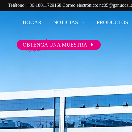
Teléfono:
+86-18011729168
Correo electrónico:
nc05@gznuocai.
HOGAR
NOTICIAS
PRODUCTOS
OBTENGA UNA MUESTRA