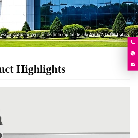
esora UV de inyección de tinta digital de alta gama NC-UV0609MAX-II
ct Highlights