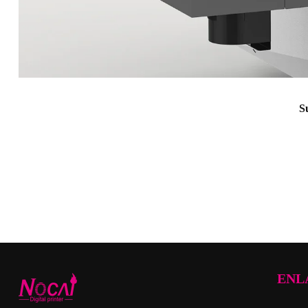
S
ENL