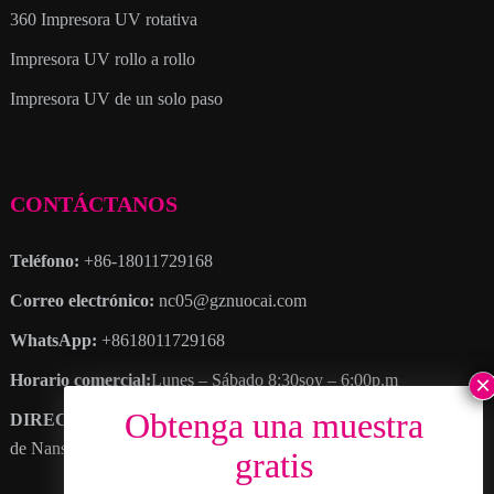
360 Impresora UV rotativa
Impresora UV rollo a rollo
Impresora UV de un solo paso
CONTÁCTANOS
Teléfono:
+86-18011729168
Correo electrónico:
nc05@gznuocai.com
WhatsApp:
+8618011729168
Horario comercial:
Lunes – Sábado 8:30soy – 6:00p.m
DIRECCIÓN
: No. 28, Avenida Haogang, Más ciudades, Distrito
de Nansha, ciudad de cantón, Provincia de Guangdong